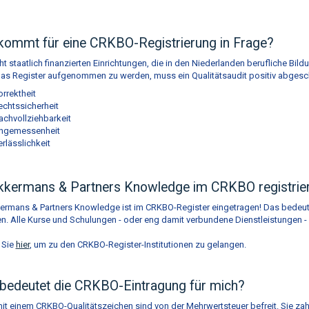
kommt für eine CRKBO-Registrierung in Frage?
cht staatlich finanzierten Einrichtungen, die in den Niederlanden berufliche B
as Register aufgenommen zu werden, muss ein Qualitätsaudit positiv abgesc
rrektheit
echtssicherheit
achvollziehbarkeit
ngemessenheit
rlässlichkeit
Akkermans & Partners Knowledge im CRKBO registrie
ermans & Partners Knowledge ist im CRKBO-Register eingetragen! Das bedeute
en. Alle Kurse und Schulungen - oder eng damit verbundene Dienstleistungen - 
 Sie
hier
, um zu den CRKBO-Register-Institutionen zu gelangen.
bedeutet die CRKBO-Eintragung für mich?
it einem CRKBO-Qualitätszeichen sind von der Mehrwertsteuer befreit. Sie zahl