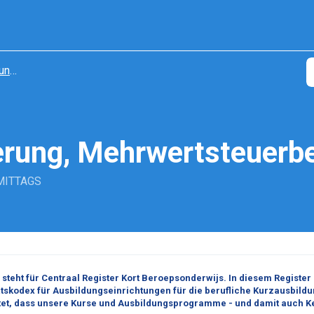
tung
rung, Mehrwertsteuerbe
RMITTAGS
steht für Centraal Register Kort Beroepsonderwijs.
In diesem Register 
ätskodex für Ausbildungseinrichtungen für die berufliche Kurzausbildu
et, dass unsere Kurse und Ausbildungsprogramme - und damit auch Ke