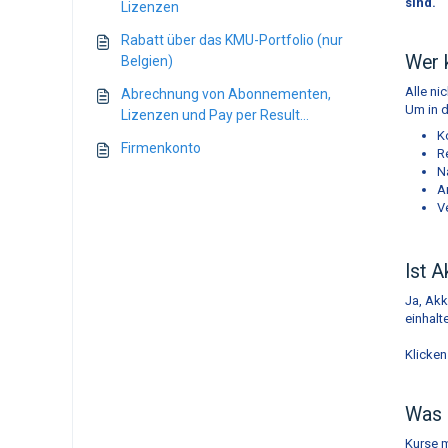
sind.
Lizenzen
Rabatt über das KMU-Portfolio (nur
Wer 
Belgien)
Alle ni
Abrechnung von Abonnementen,
Um in d
Lizenzen und Pay per Result
Stunden
Ko
Firmenkonto
R
N
A
Ve
Ist 
Ja, Akk
einhalt
Klicken
Was 
Kurse m