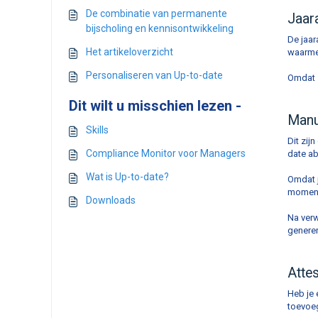
De combinatie van permanente
Jaar
bijscholing en kennisontwikkeling
De jaar
Het artikeloverzicht
waarmee
Personaliseren van Up-to-date
Omdat z
Dit wilt u misschien lezen -
Manu
Skills
Dit zij
Compliance Monitor voor Managers
date ab
Wat is Up-to-date?
Omdat j
moment
Downloads
Na verw
generer
Attes
Heb je 
toevoeg