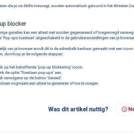
sten die je via
Skills
toevoegt, worden automatisch getoond in het Attesten Dash
up blocker
ige gevallen kan een attest niet worden gegenereerd of toegevoegd vanwege ee
e ‘Pop-ups toestaan’ uitgeschakeld in de gebruikersinstellingen van je browser
lijk van je browser wordt dit in de adresbalk kenbaar gemaakt met een icoon.
en, doorloop je de volgende stappen:
lik op het betreffende 'pop-up blokkering' icoon.
ink de optie ‘Toestaan pop-ups’ aan.
lik vervolgens op de button ‘Gereed’.
robeer nogmaals een attest te genereren of toe te voegen.
Was dit artikel nuttig?
N