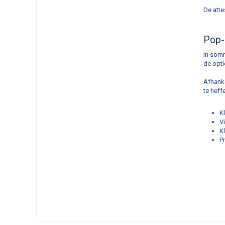
De atte
Pop-
In somm
de opti
Afhanke
te heff
K
V
K
P