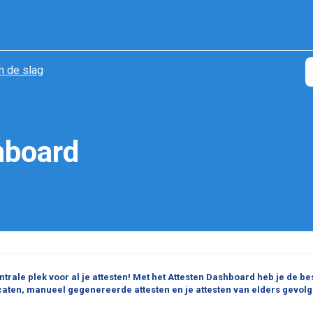
n de slag
hboard
ntrale plek voor al je attesten! Met het Attesten Dashboard heb je de be
icaten, manueel gegenereerde attesten en je attesten van elders gevol