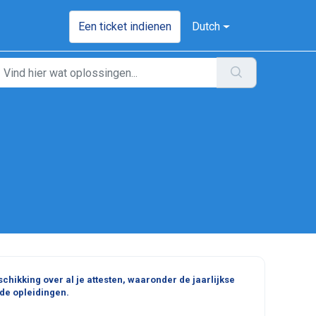
Een ticket indienen
Dutch
schikking over al je attesten, waaronder de jaarlijkse
gde opleidingen.