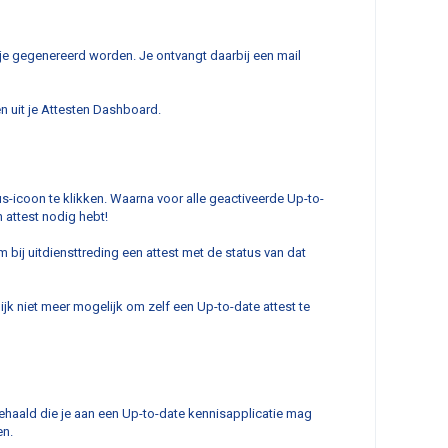
r je gegenereerd worden. Je ontvangt daarbij een mail
n uit je Attesten Dashboard.
us-icoon te klikken. Waarna voor alle geactiveerde Up-to-
 attest nodig hebt!
 bij uitdiensttreding een attest met de status van dat
lijk niet meer mogelijk om zelf een Up-to-date attest te
behaald die je aan een Up-to-date kennisapplicatie mag
en.