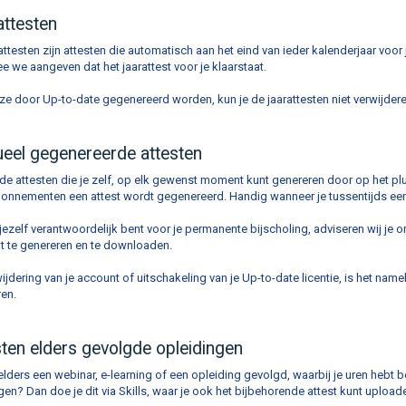
attesten
attesten zijn attesten die automatisch aan het eind van ieder kalenderjaar voo
 we aangeven dat het jaarattest voor je klaarstaat.
e door Up-to-date gegenereerd worden, kun je de jaarattesten niet verwijdere
eel gegenereerde attesten
n de attesten die je zelf, op elk gewenst moment kunt genereren door op het pl
onnementen een attest wordt gegenereerd. Handig wanneer je tussentijds een
ezelf verantwoordelijk bent voor je permanente bijscholing, adviseren wij je om
 te genereren en te downloaden.
ijdering van je account of uitschakeling van je Up-to-date licentie, is het name
en.
ten elders gevolgde opleidingen
elders een webinar, e-learning of een opleiding gevolgd, waarbij je uren hebt 
en? Dan doe je dit via Skills, waar je ook het bijbehorende attest kunt upload