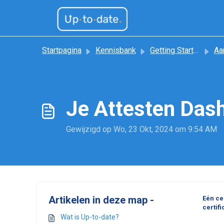
Doorgaan naar hoofdinhoud
Startpagina
Kennisbank
Getting Started
Aa
Je Attesten Das
Gewijzigd op Wo, 23 Okt, 2024 om 9:54 AM
Artikelen in deze map -
Eén ce
certif
Wat is Up-to-date?