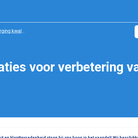
ging kwaliteit
aties voor verbetering v
eit en klanttevredenheid staan bij ons hoog in het vaandel! Wij beschikk