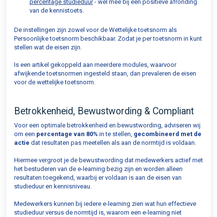
percentage studieduur
- wél mee bij een positieve afronding
van de kennistoets.
De instellingen zijn zowel voor de Wettelijke toetsnorm als
Persoonlijke toetsnorm beschikbaar. Zodat je per toetsnorm in kunt
stellen wat de eisen zijn.
Is een artikel gekoppeld aan meerdere modules, waarvoor
afwijkende toetsnormen ingesteld staan, dan prevaleren de eisen
voor de wettelijke toetsnorm.
Betrokkenheid, Bewustwording & Compliant
Voor een optimale betrokkenheid en bewustwording, adviseren wij
om een
percentage van 80%
in te stellen,
gecombineerd met de
actie
dat resultaten pas meetellen als aan de normtijd is voldaan.
Hiermee vergroot je de bewustwording dat medewerkers actief met
het bestuderen van de e-learning bezig zijn en worden alleen
resultaten toegekend, waarbij er voldaan is aan de eisen van
studieduur en kennisniveau.
Medewerkers kunnen bij iedere e-learning zien wat hun effectieve
studieduur versus de normtijd is, waarom een e-learning niet