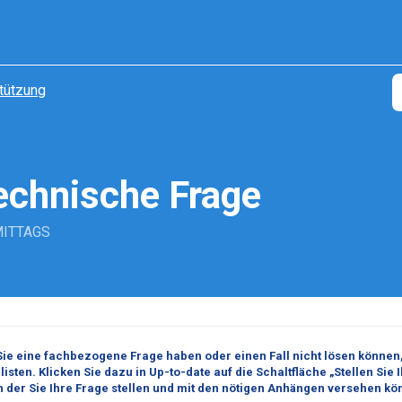
tützung
technische Frage
RMITTAGS
ie eine fachbezogene Frage haben oder einen Fall nicht lösen können, 
listen.
Klicken Sie dazu in Up-to-date auf die Schaltfläche „Stellen Sie 
in der Sie Ihre Frage stellen und mit den nötigen Anhängen versehen kö