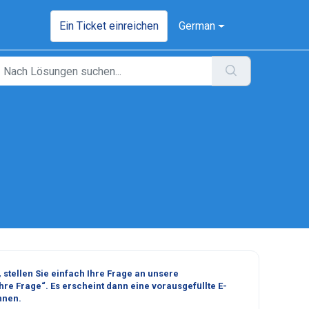
Ein Ticket einreichen
German
stellen Sie einfach Ihre Frage an unsere
Ihre Frage“.
Es erscheint dann eine vorausgefüllte E-
nnen.